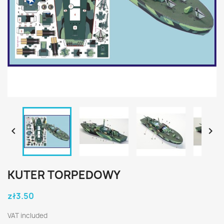


KUTER TORPEDOWY
zł3.50
VAT included