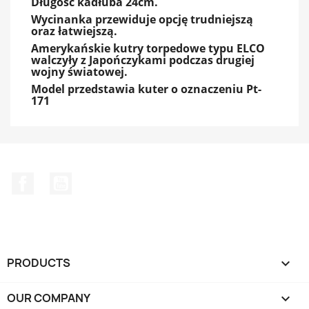
Długość kadłuba 24cm.
Wycinanka przewiduje opcję trudniejszą
oraz łatwiejszą.
Amerykańskie kutry torpedowe typu ELCO
walczyły z Japończykami podczas drugiej
wojny światowej.
Model przedstawia kuter o oznaczeniu Pt-
171
Facebook
YouTube
PRODUCTS

OUR COMPANY
