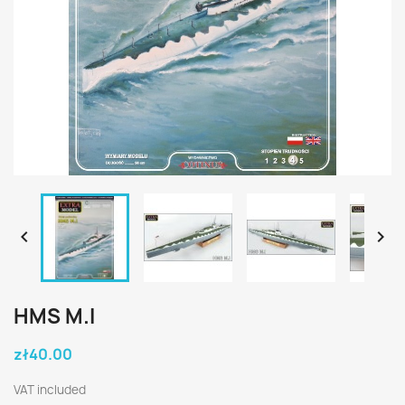


HMS M.I
zł40.00
VAT included