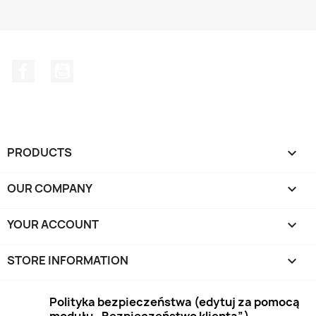
Facebook
YouTube
PRODUCTS

OUR COMPANY

YOUR ACCOUNT

STORE INFORMATION
keyboard_arrow_down
Polityka bezpieczeństwa (edytuj za pomocą