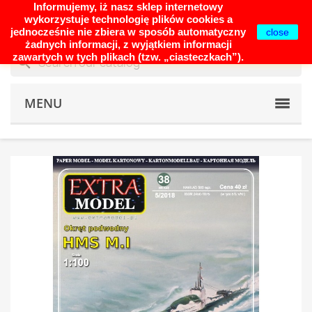
Informujemy, iż nasz sklep internetowy
shopping_cart


(0)
wykorzystuje technologię plików cookies a
jednocześnie nie zbiera w sposób automatyczny
close
żadnych informacji, z wyjątkiem informacji
zawartych w tych plikach (tzw. „ciasteczkach”).
search
MENU