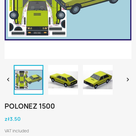


POLONEZ 1500
zł3.50
VAT included