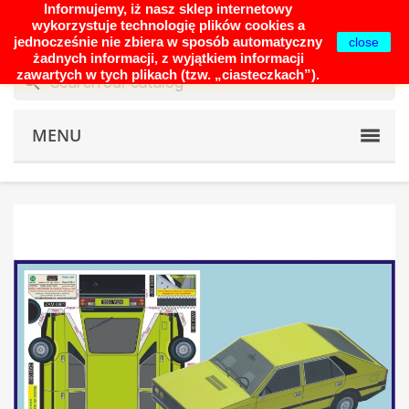
Informujemy, iż nasz sklep internetowy
shopping_cart


(0)
wykorzystuje technologię plików cookies a
jednocześnie nie zbiera w sposób automatyczny
close
żadnych informacji, z wyjątkiem informacji
zawartych w tych plikach (tzw. „ciasteczkach”).
search
MENU