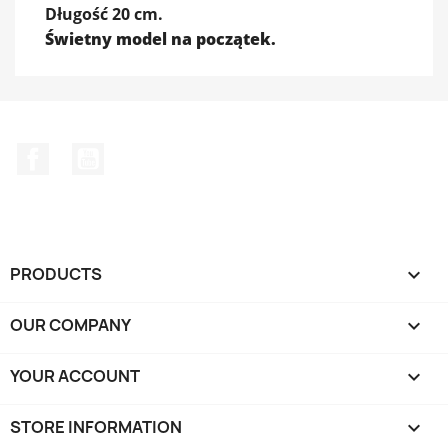
Długość 20 cm.
Świetny model na początek.
Facebook
YouTube
PRODUCTS

OUR COMPANY

YOUR ACCOUNT

STORE INFORMATION
keyboard_arrow_down