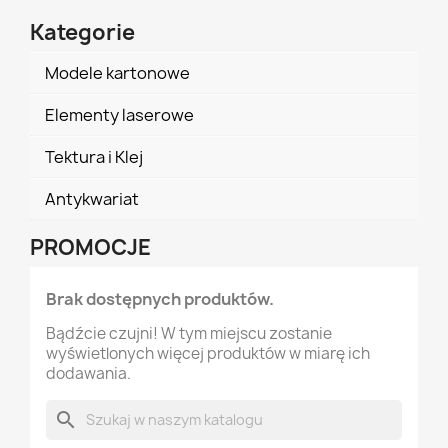
Kategorie
Modele kartonowe
Elementy laserowe
Tektura i Klej
Antykwariat
PROMOCJE
Brak dostępnych produktów.
Bądźcie czujni! W tym miejscu zostanie
wyświetlonych więcej produktów w miarę ich
dodawania.
search