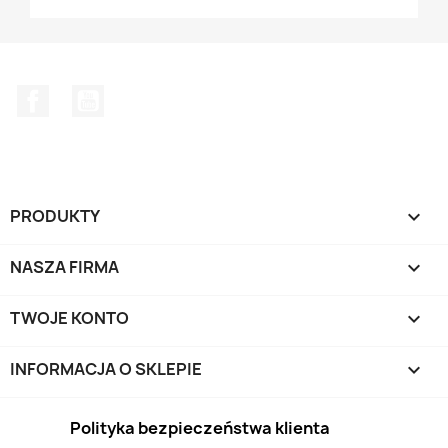
Facebook
YouTube
PRODUKTY

NASZA FIRMA

TWOJE KONTO

INFORMACJA O SKLEPIE
keyboard_arrow_down
Polityka bezpieczeństwa klienta