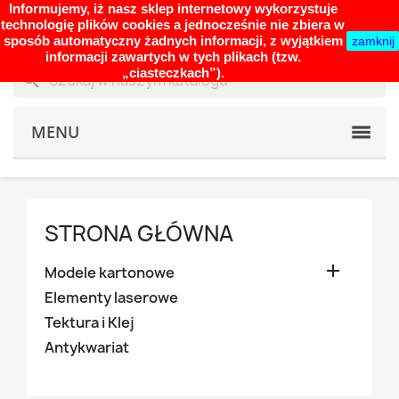
Informujemy, iż nasz sklep internetowy wykorzystuje
shopping_cart


(0)
technologię plików cookies a jednocześnie nie zbiera w
sposób automatyczny żadnych informacji, z wyjątkiem
zamknij
informacji zawartych w tych plikach (tzw.
„ciasteczkach”).
search
MENU
STRONA GŁÓWNA

Modele kartonowe
Elementy laserowe
Tektura i Klej
Antykwariat