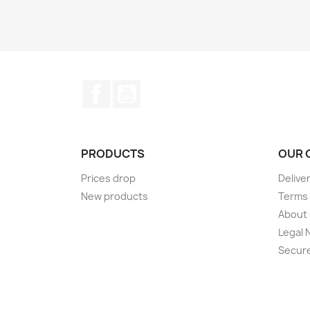
Facebook
YouTube
PRODUCTS
OUR 
Prices drop
Delive
New products
Terms 
About
Legal 
Secur