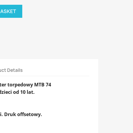
BASKET
ct Details
uter torpedowy MTB 74
ieci od 10 lat.
i. Druk offsetowy.