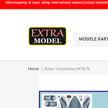
Informujemy, iż nasz sklep internetowy wykorzystuje techno
Call us:
888155316 biuro@extramodel.pl
MODELE KA
Home
Kuter torpedowy MTB 74