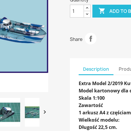

ADD TO 
Share
Description
Produ
Extra Model 2/2019 K
Model kartonowy dla dz
Skala 1:100
Zawartość

1 arkusz A4 z częściam
Wielkość modelu:
Długość 22,5 cm.