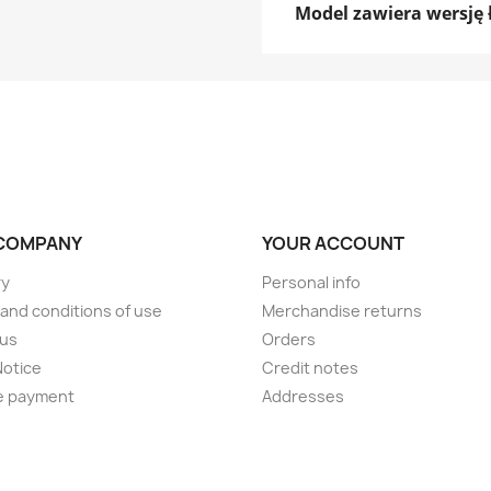
Model zawiera wersję ł
COMPANY
YOUR ACCOUNT
ry
Personal info
and conditions of use
Merchandise returns
 us
Orders
Notice
Credit notes
e payment
Addresses