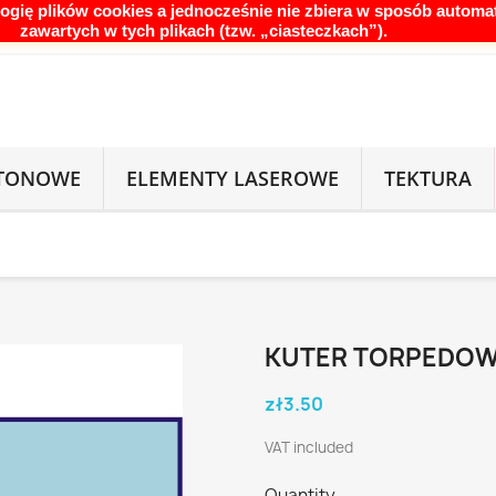
logię plików cookies a jednocześnie nie zbiera w sposób automat

English GB
Currency:
zawartych w tych plikach (tzw. „ciasteczkach”).
RTONOWE
ELEMENTY LASEROWE
TEKTURA
KUTER TORPEDOW
zł3.50
VAT included
Quantity