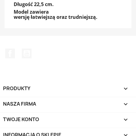
Długość 22,5 cm.
Model zawiera
wersję łatwiejszą oraz trudniejszą.
Facebook
YouTube
PRODUKTY

NASZA FIRMA

TWOJE KONTO

INFORMACJA O SKLEPIE
keyboard_arrow_down