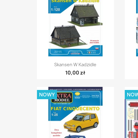
Szybki podgląd

Skansen W Kadzidle
10,00 zł
NOWY
NO