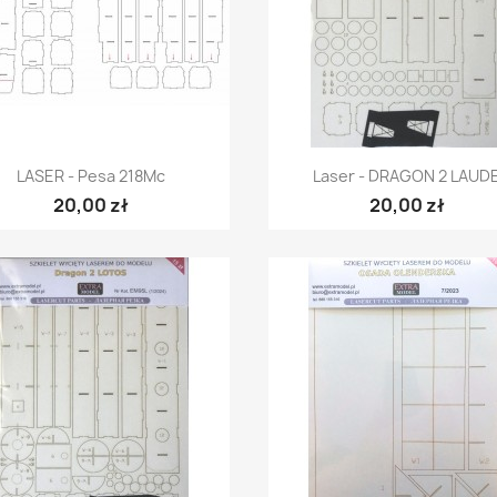
Szybki podgląd
Szybki podgląd


LASER - Pesa 218Mc
Laser - DRAGON 2 LAUD
20,00 zł
20,00 zł