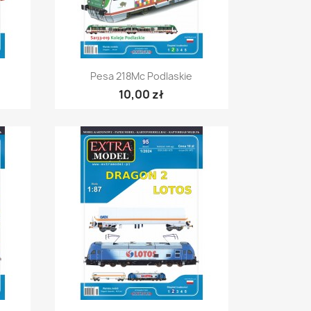
Szybki podgląd

e
Pesa 218Mc Podlaskie
10,00 zł