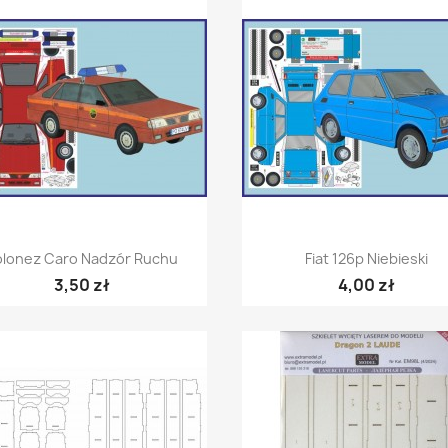
Szybki podgląd
Szybki podgląd


olonez Caro Nadzór Ruchu
Fiat 126p Niebieski
3,50 zł
4,00 zł