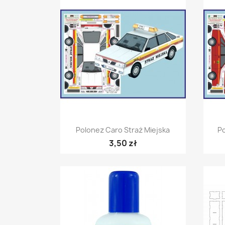
Szybki podgląd

Polonez Caro Straż Miejska
P
3,50 zł