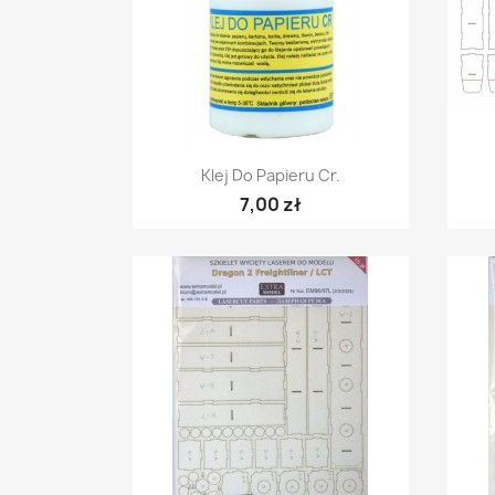
Szybki podgląd

Klej Do Papieru Cr.
7,00 zł