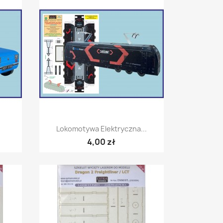
Szybki podgląd

Lokomotywa Elektryczna...
4,00 zł