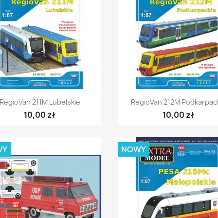
Szybki podgląd
Szybki podgląd


RegioVan 211M Lubelskie
RegioVan 212M Podkarpac
10,00 zł
10,00 zł
WY
NOWY