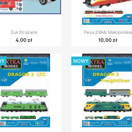
Szybki podgląd
Szybki podgląd


Żuk Strażacki
Pesa 218Mc Małopolski
4,00 zł
10,00 zł
WY
NOWY