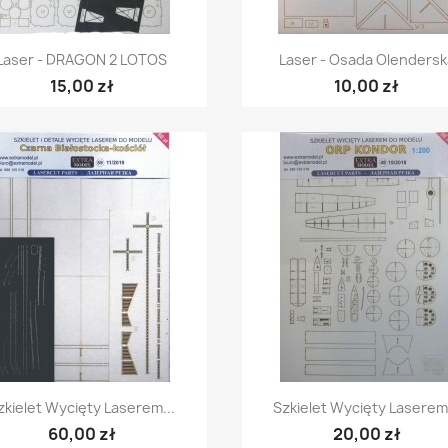
Szybki podgląd
Szybki podgląd


Laser - DRAGON 2 LOTOS
Laser - Osada Olendersk
15,00 zł
10,00 zł
Szybki podgląd
Szybki podgląd


zkielet Wycięty Laserem...
Szkielet Wycięty Laserem.
60,00 zł
20,00 zł