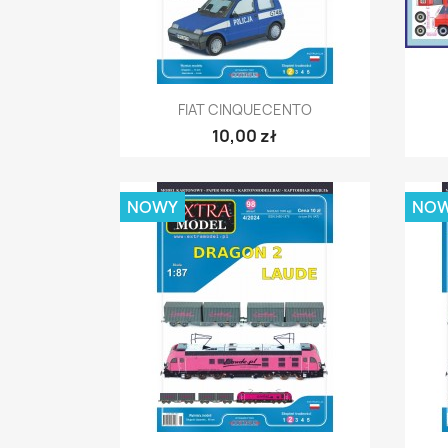
Szybki podgląd

FIAT CINQUECENTO
10,00 zł
NOWY
NO