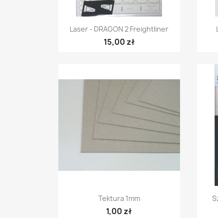
Szybki podgląd

Laser - DRAGON 2 Freightliner
15,00 zł
Szybki podgląd

Tektura 1mm
S
1,00 zł