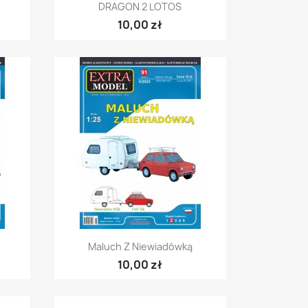
Szybki podgląd

DRAGON 2 LOTOS
10,00 zł
Szybki podgląd

Maluch Z Niewiadówką
10,00 zł