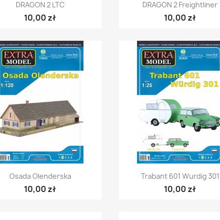
Szybki podgląd
Szybki podgląd


DRAGON 2 LTC
DRAGON 2 Freightliner
10,00 zł
10,00 zł
Szybki podgląd
Szybki podgląd


Osada Olenderska
Trabant 601 Wurdig 301
10,00 zł
10,00 zł