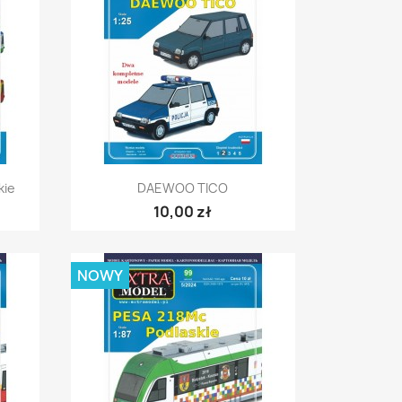
Szybki podgląd

kie
DAEWOO TICO
10,00 zł
NOWY