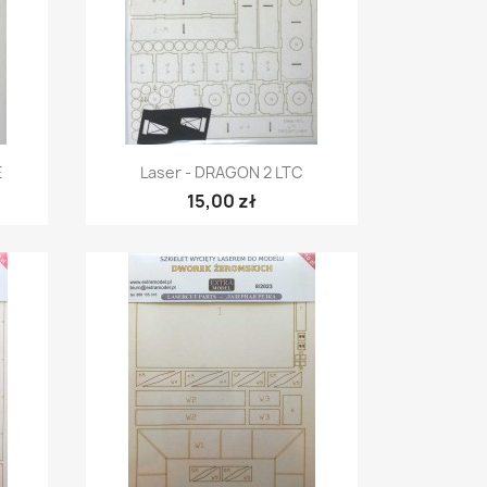
Szybki podgląd

E
Laser - DRAGON 2 LTC
15,00 zł