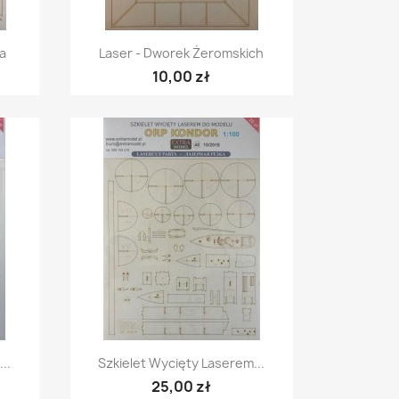
Szybki podgląd

a
Laser - Dworek Żeromskich
10,00 zł
Szybki podgląd

..
Szkielet Wycięty Laserem...
25,00 zł