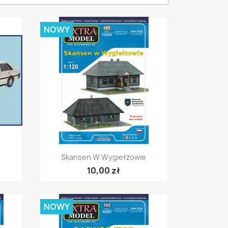
NOWY
Szybki podgląd

Skansen W Wygiełzowie
10,00 zł
NOWY