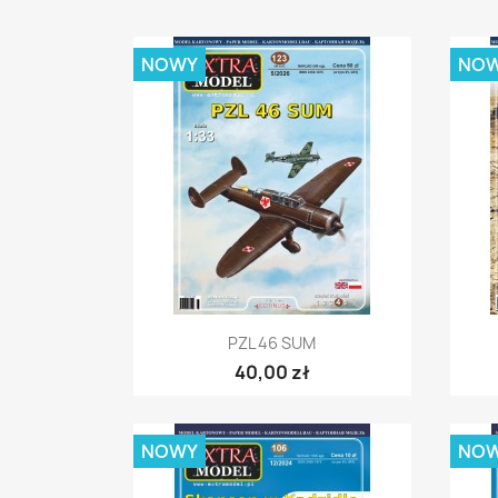
NOWY
NO
Szybki podgląd

PZL 46 SUM
40,00 zł
NOWY
NO