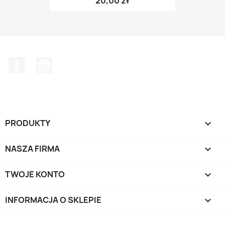
20,00 zł
Facebook
YouTube
PRODUKTY

NASZA FIRMA

TWOJE KONTO

INFORMACJA O SKLEPIE
keyboard_arrow_down