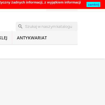
yczny żadnych informacji, z wyjątkiem informacji
zamknij
shopping_cart


Koszyk
(0)
zł
Zaloguj się
search
KLEJ
ANTYKWARIAT