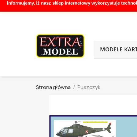
Informujemy, iż nasz sklep internetowy wykorzystuje techno
Zadzwoń do nas:
888155316 biuro@extram
MODELE KA
Strona główna
Puszczyk