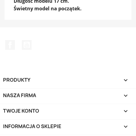
Długość modelu 17 cm.
Świetny model na początek.
Facebook
YouTube
PRODUKTY

NASZA FIRMA

TWOJE KONTO

INFORMACJA O SKLEPIE
keyboard_arrow_down