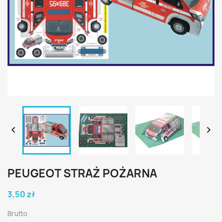


PEUGEOT STRAŻ POŻARNA
3,50 zł
Brutto