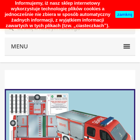
Informujemy, iż nasz sklep internetowy
shopping_cart


(0)
wykorzystuje technologię plików cookies a
jednocześnie nie zbiera w sposób automatyczny
zamknij
żadnych informacji, z wyjątkiem informacji
zawartych w tych plikach (tzw. „ciasteczkach”).
search
MENU