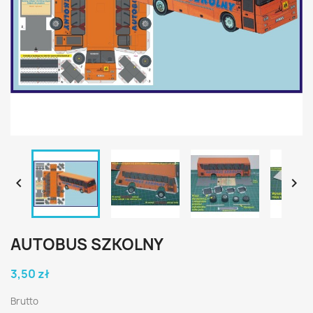


AUTOBUS SZKOLNY
3,50 zł
Brutto